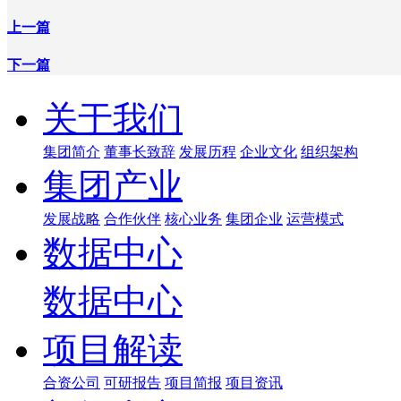
上一篇
下一篇
关于我们
集团简介
董事长致辞
发展历程
企业文化
组织架构
集团产业
发展战略
合作伙伴
核心业务
集团企业
运营模式
数据中心
数据中心
项目解读
合资公司
可研报告
项目简报
项目资讯